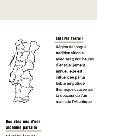
Passion
Qualité
Savoir-faire
Les vins
Algarve Terroir
Région de longue
tradition viticole,
avec ses 3 000 heures
d'ensoleillement
annuel, elle est
influencée par la
faible amplitude
thermique causée par
la douceur de l'air
marin de l'Atlantique.
Nos vins nés d'une
alchimie parfaite