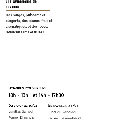
Une symphonie de
saveurs
Des rouges, puissants et
élégants, des blancs, frais et
aromatiques, et des rosés,
rafraîchissants et fruités.
IANTHIS
Vins Prestiges
Voir
La boutique
HORAIRES D'OUVERTURE
10h - 13h et 14h - 17h30
Du 23/03 au 15/11
Du 15/11 au 23/03
Lundi au Samedi
Lundi au Vendredi
Fermé : Dimanche
Fermé : Le week-end