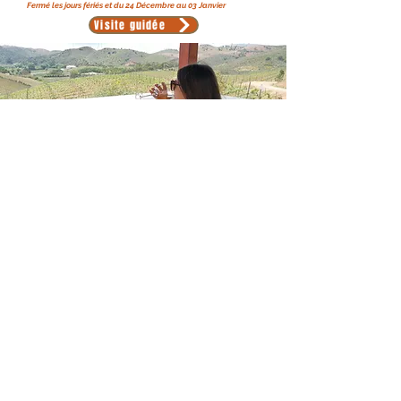
Fermé les jours fériés et du 24 Décembre au 03 Janvier
Visite guidée
CONTACTEZ NOUS
Quinta do Francês Winery
+351 282 106 303
Sítio da Dobra, CxP862H
8300-037
Odelouca-Silves
Contact
SUIVEZ-NOUS