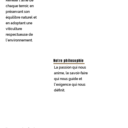
​Révéler l'âme de
chaque terroir, en
préservant son
ODELOUCA
équilibre naturel et
Vins de Terroir
en adoptant une
Voir
viticulture
respectueuse de
l'environnement.
Notre philosophie​
La passion qui nous
anime, le savoir-faire
qui nous guide et
l'exigence qui nous
définit.
QUINTA DO FRANCÊS
Vins Supérieurs
Voir