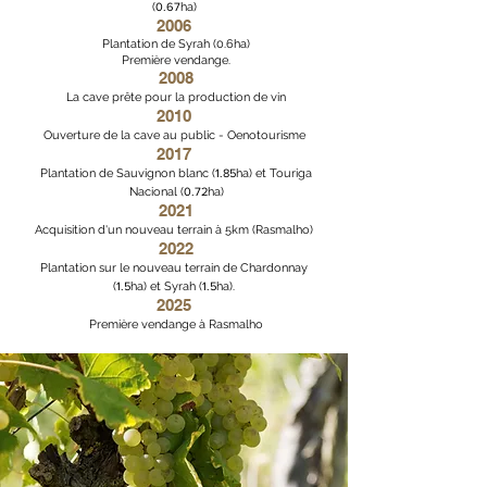
(
0.67
ha)
2006
Plantation de Syrah (0.6ha)
Première vendange.
2008
​La cave prête pour la production de vin
2010
Ouverture de la cave au public - Oenotourisme
2017
Plantation de Sauvignon blanc (
1.85
ha) et Touriga
Nacional (
0.72
ha)
2021
Acquisition d'un nouveau terrain à 5km (Rasmalho)
2022
Plantation sur le nouveau terrain de Chardonnay
(
1.5
ha)
et Syrah (
1.5
ha
).
2025
Première vendange à Rasmalho