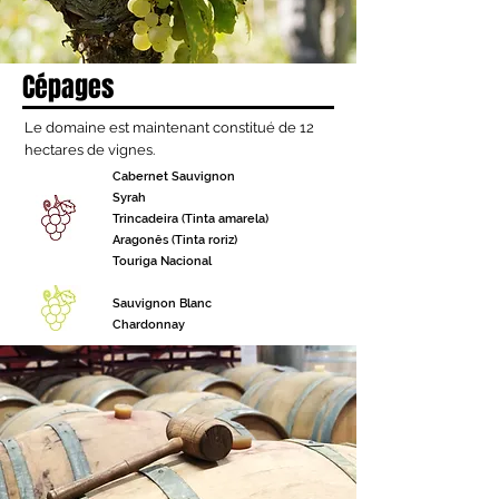
Cépages
​Le domaine est maintenant constitué de 12
hectares de vignes​.
Cabernet Sauvignon
Syrah
Trincadeira (Tinta amarela)
Aragonês (Tinta roriz)
Touriga Nacional
Sauvignon Blanc
Chardonnay