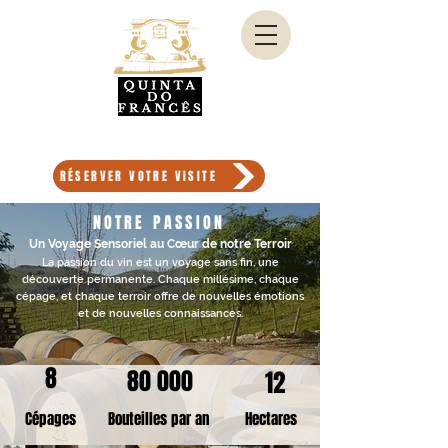
Quinta do
Francês
best wine
algarve
ALGARVE - PORTUGAL
RÉSERVER VOTRE VISITE
NOTRE PASSION
Un Voyage Sensoriel au Cœur de notre Terroir
La passion du vin est un voyage sans fin, une
découverte permanente. Chaque millésime, chaque
cépage, et chaque terroir offre de nouvelles émotions
et de nouvelles connaissances.
8
80 000
12
Cépages
Bouteilles par an
Hectares