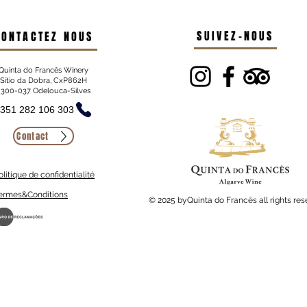
SUIVEZ-NOUS
CONTACTEZ NOUS
Quinta do Francês Winery
Sítio da Dobra, CxP862H
300-037 Odelouca-Silves
351 282 106 303
Contact
olitique de confidentialité
ermes&Conditions
© 2025 byQuinta do Francês all rights re