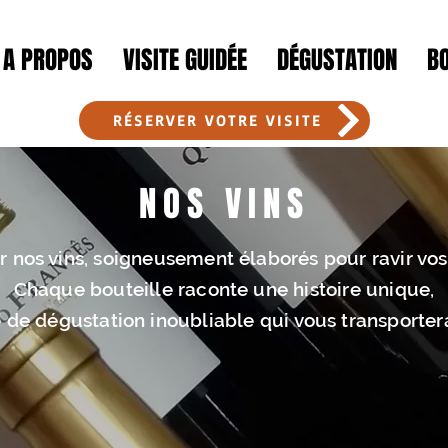
A PROPOS
VISITE GUIDÉE
DÉGUSTATION
B
Quinta do Francês best wine algarve
RÉSERVER VOTRE VISITE
NOS VINS
 nos vins, soigneusement élaborés pour ravir vos
Chaque bouteille raconte une histoire unique,
 de dégustation inoubliable qui vous transporte