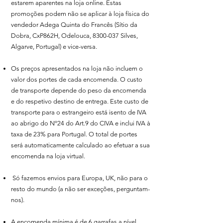
estarem aparentes na loja online. Estas
promoções podem não se aplicar à loja física do
vendedor Adega Quinta do Francês (Sítio da
Dobra, CxP862H, Odelouca,
8300-037
Silves,
Algarve, Portugal) e vice-versa.
Os preços apresentados na loja não incluem o
valor dos portes de cada encomenda. O custo
de transporte depende do peso da encomenda
e do respetivo destino de entrega. Este custo de
transporte para o estrangeiro está isento de IVA
ao abrigo do Nº24 do Art.9 do CIVA e inclui IVA à
taxa de 23% para Portugal. O total de portes
será automaticamente calculado ao efetuar a sua
encomenda na loja virtual.
Só fazemos envios para Europa, UK, não para o
resto do mundo (a não ser exceções, perguntam-
nos).
A encomenda mínima é de 6 garrafas a nível