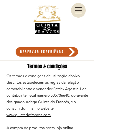
Quinta do
Francês
best wine
algarve
ALGARVE - PORTUGAL
RESERVAR EXPERIÊNCA
Termos & condições
Os termos e condições de utilização abaixo
descritos estabelecem as regras da relação
comercial entre o vendedor Patrick Agostini Lda,
contribuinte fiscal número
505736640
, doravante
designado Adega Quinta do Francês, e o
consumidor final no website
www.quintadofrances.com
.
A compra de produtos nesta loja online