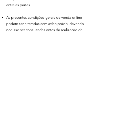
entre as partes.
As presentes condições gerais de venda online
podem ser alteradas sem aviso prévio, devendo
por isso ser consultadas antes da realização de
qualquer encomenda.
Empresa: Patrick Agostini Lda
NIF:
505736640
Designação Comercial: Adega Quinta do
Francês
Morada: Sítio da Dobra, Cx P 862H, Odelouca,
8300-037
Silves, Portugal
Telefone: (+351)
282 106 303
e-mail:
quintadofrances@gmail.com